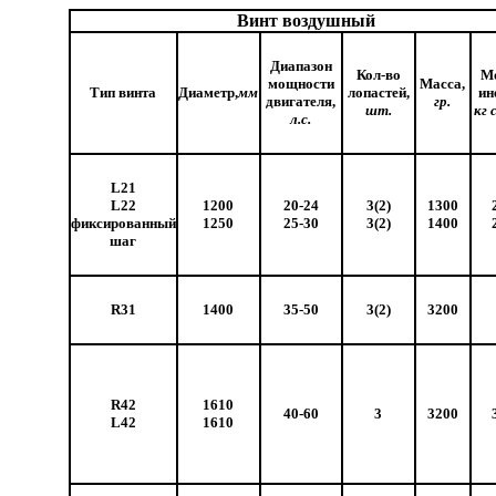
Винт воздушный
Диапазон
Кол-во
М
мощности
Масса,
Тип винта
Диаметр,
мм
лопастей,
ин
двигателя,
гр.
шт.
кг 
л.с.
L21
L22
1200
20-24
3(2)
1300
фиксированный
1250
25-30
3(2)
1400
шаг
R31
1400
35-50
3(2)
3200
R42
1610
40-60
3
3200
L42
1610